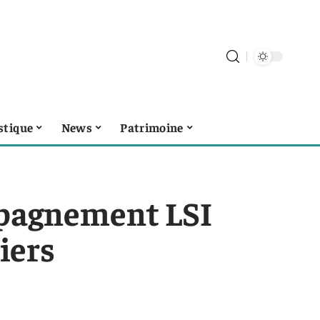
stique
News
Patrimoine
mpagnement LSI
iers