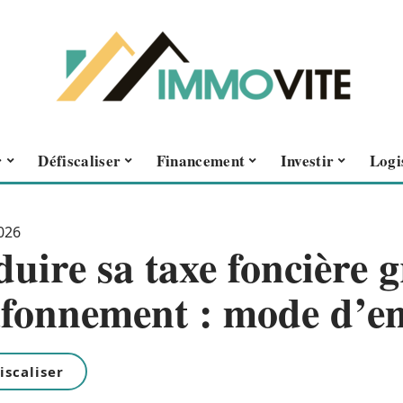
r
Défiscaliser
Financement
Investir
Logi
026
uire sa taxe foncière 
afonnement : mode d’em
iscaliser