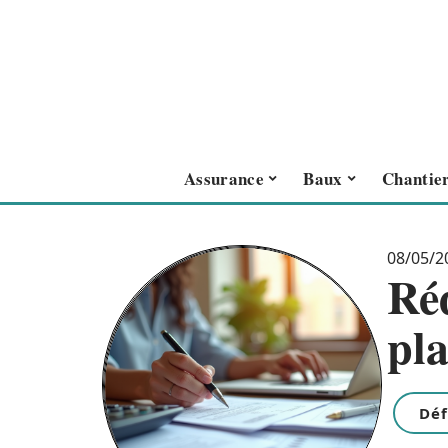
Assurance
Baux
Chantie
08/05/2
Réd
pl
Déf