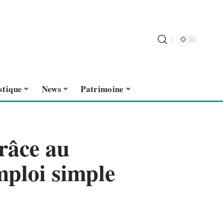
stique
News
Patrimoine
grâce au
ploi simple