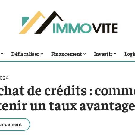
Défiscaliser
Financement
Investir
Logi
2024
chat de crédits : comm
tenir un taux avantag
ancement