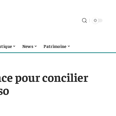
stique
News
Patrimoine
nce pour concilier
so