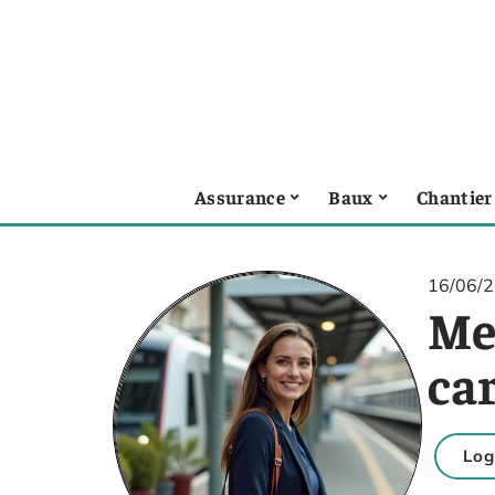
Assurance
Baux
Chantier
16/06/
Mei
car
Log