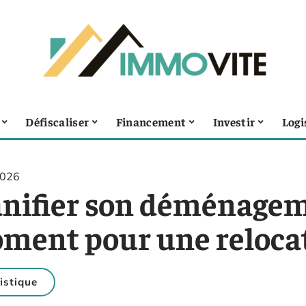
Défiscaliser
Financement
Investir
Logi
2026
anifier son déménage
ment pour une relocat
istique