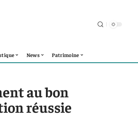
stique
News
Patrimoine
ment au bon
ion réussie