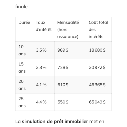
finale.
Durée
Taux
Mensualité
Coût total
d’intérêt
(hors
des
assurance)
intérêts
10
3,5 %
989 $
18 680 $
ans
15
3,8 %
728 $
30 972 $
ans
20
4,1 %
610 $
46 368 $
ans
25
4,4 %
550 $
65 049 $
ans
La
simulation de prêt immobilier
met en